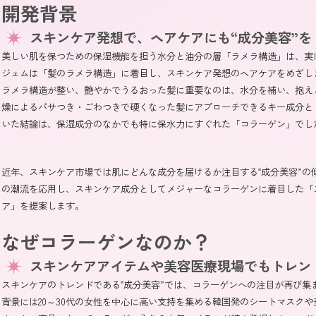
開発背景
スキンケア発想で、ヘアケアにも“成分美容”を
美しい肌を保つための保湿機能を担う水分と油分の層「ラメラ構造」は、実
ジェムは「髪のラメラ構造」に着目し、スキンケア発想のヘアケアをめざし
ラメラ構造が整い、艶やかでうるおった髪に重要なのは、水分を補い、抱え
燥によるパサつき・ごわつきで硬くなった髪にアプローチできるキー成分と
いた結論は、保湿成分のなかでも特に保水力にすぐれた「コラーゲン」でし
近年、スキンケア市場では肌にどんな成分を届けるか注目する‟成分美容”の
の潮流を応用し、スキンケア成分としてメジャーなコラーゲンに着目した「
ア」を提案します。
なぜコラーゲンなのか？
スキンケアアイテムや美容医療現場でもトレン
スキンケアのトレンドである‟成分美容”では、コラーゲンへの注目が再び集
背景には20～30代の女性を中心に高い支持を集める韓国発のシートマスク