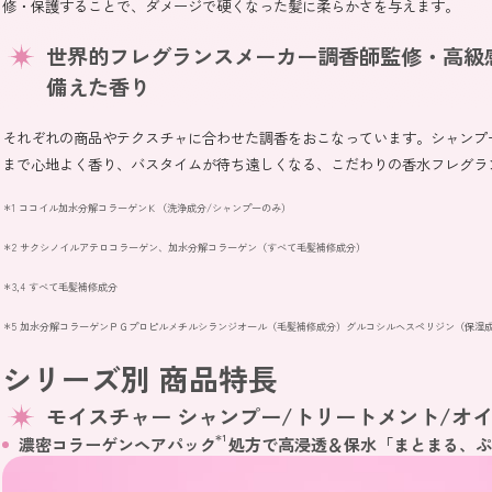
修・保護することで、ダメージで硬くなった髪に柔らかさを与えます。
世界的フレグランスメーカー調香師監修・高級
備えた香り
それぞれの商品やテクスチャに合わせた調香をおこなっています。シャンプ
まで心地よく香り、バスタイムが待ち遠しくなる、こだわりの香水フレグラ
＊1 ココイル加水分解コラーゲンＫ（洗浄成分/シャンプーのみ）
＊2 サクシノイルアテロコラーゲン、加水分解コラーゲン（すべて毛髪補修成分）
＊3,4 すべて毛髪補修成分
＊5 加水分解コラーゲンＰＧプロピルメチルシランジオール（毛髪補修成分）グルコシルヘスペリジン（保湿
シリーズ別 商品特長
モイスチャー シャンプー/トリートメント/オ
濃密コラーゲンヘアパック
＊1
処方で高浸透＆保水「まとまる、ぷ