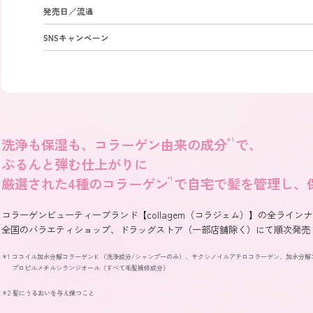
発売日／流通
SNSキャンペーン
洗浄も保湿も、
コラーゲン由来の成分
＊1
で、
ぷるんと弾む仕上がりに
厳選された4種のコラーゲン
*1
で
自宅で髪を管理し、
コラーゲンビューティーブランド【collagem（コラジェム）】の全ラインナ
全国のバラエティショップ、ドラッグストア（一部店舗除く）にて順次発売
＊1 ココイル加水分解コラーゲンＫ（洗浄成分/シャンプーのみ）、サクシノイルアテロコラーゲン、加水分
プロピルメチルシランジオール（すべて毛髪補修成分）
＊2 髪にうるおいを与え保つこと