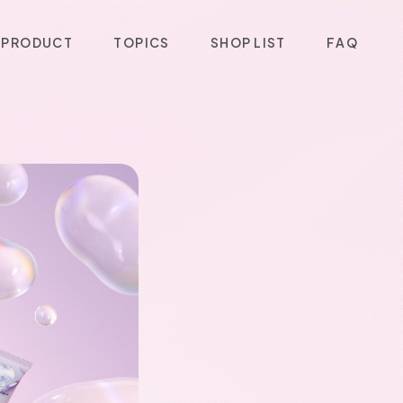
P
R
O
D
U
C
T
T
O
P
I
C
S
S
H
O
P
L
I
S
T
F
A
Q
P
R
O
D
U
C
T
T
O
P
I
C
S
S
H
O
P
L
I
S
T
F
A
Q