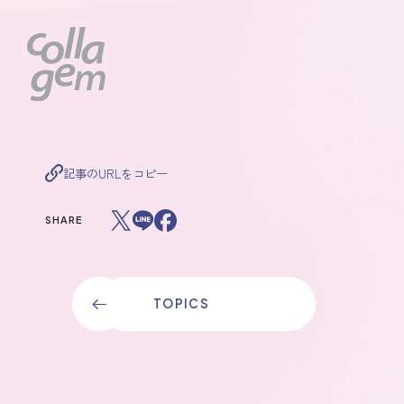
collagem（コラジェム）公式サイト｜コラーゲンビューティーブランド
記
事
の
U
R
L
を
コ
ピ
ー
記
事
の
U
R
L
を
コ
ピ
ー
SHARE
Xでこの記事をシェア
LINEでこの記事をシェア
Facebookでこの記事をシェア
T
O
P
I
C
S
T
O
P
I
C
S