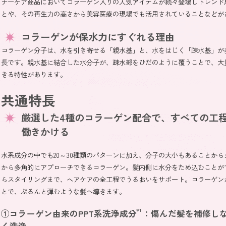
ナーケア商品においてコラーゲン入りの人気アイテムが続々登場しトレンド
とや、その再生力の高さから美容医療の現場でも活用されていることなどが
コラーゲンが保水力にすぐれる理由
コラーゲン分子は、水を引き寄せる「親水基」と、水をはじく「疎水基」が
長です。親水基に結合した水分子が、疎水部をひだのように覆うことで、大
きる特性があります。
共通特長
厳選した4種のコラーゲン配合で、すべての工
働きかける
水系成分の中でも20～30種類のパターンに加え、分子の大小もあることか
から多角的にアプローチできるコラーゲン。髪内側に水分をため込むことが
らスタイリングまで、ヘアケアの全工程でうるおいをサポート。コラーゲン
とで、ぷるんと弾むような髪へ導きます。
①コラーゲン由来のPPT系洗浄成分
＊1
：傷んだ髪を補修し