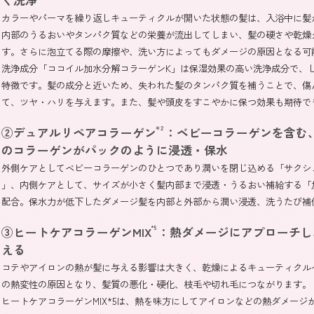
く洗浄
カラーやパーマを繰り返しキューティクルが開いた状態の髪は、入浴中に髪
内部のうるおいやタンパク質などの栄養が流出してしまい、髪の硬さや乾燥
す。さらに泡立てる際の摩擦や、洗い方によってもダメージの原因となる可
洗浄成分「ココイル加水分解コラーゲンK」は保湿効果の高い洗浄成分で、
特徴です。髪の成分と近いため、失われた髪のタンパク質を補うことで、傷
て、ツヤ・ハリを与えます。また、髪や頭皮をすこやかに保つ効果も期待で
②デュアルリペアコラーゲン
＊2
：ベビーコラーゲンを含む
のコラーゲンがパックのように浸透・保水
外側ケアとしてベビーコラーゲンのひとつであり潤いを閉じ込める「サクシ
」、内側ケアとして、サイズが小さく髪内部まで浸透・うるおい補給する「
配合。保水力が低下したダメージ髪を内部と外部から潤い浸透、洗うたび補
③ヒートケアコラーゲンMIX
*5
：熱ダメージにアプローチし
える
コテやアイロンの熱が髪に与える影響は大きく、乾燥によるキューティクル
の熱変性の原因となり、髪質の悪化・硬化、枝毛や切れ毛につながります。
ヒートケアコラーゲンMIX*5は、熱を味方にしてアイロンなどの熱ダメージ