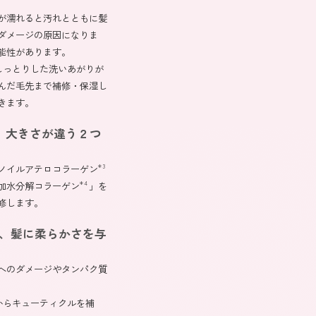
が濡れると汚れとともに髪
ダメージの原因になりま
能性があります。
しっとりした洗いあがりが
んだ毛先まで補修・保湿し
きます。
、大きさが違う２つ
ノイルアテロコラーゲン
＊3
加水分解コラーゲン
」を
＊4
修します。
、髪に柔らかさを与
へのダメージやタンパク質
からキューティクルを補