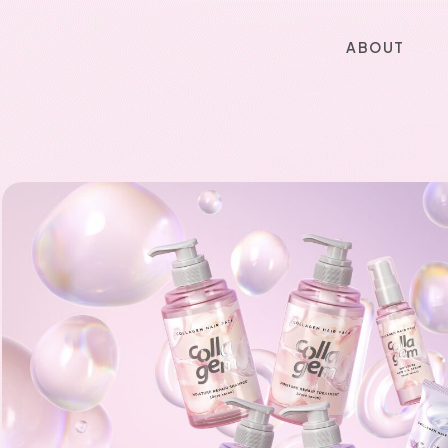
A
B
O
U
T
A
B
O
U
T